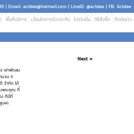
9 | Email: actdee@hotmail.com | LineID: @actdee | FB: Actdee
า
พื้นที่บริการ
เงื่อนไขการรับประกัน
โปรโมชั่น
วิธีสั่งซื้อ
ติดต่อเรา
Next »
จ เช่าพัดลม
จำนวน 3
ี จำกัด ได้
บพระคุณ ที่่
ทีนี่ที่
ูงค่ะ