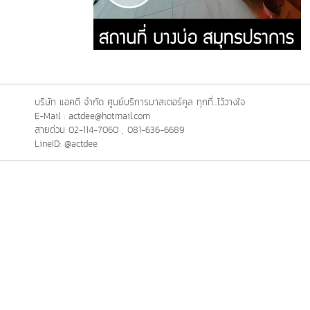
บริษัท แอคดี จำกัด ศูนย์บริการมาสเตอร์คูล ทุกที่...ไว้วางใจ
E-Mail : actdee@hotmail.com
สายด่วน 02-114-7060 , 081-636-6689
LineID: @actdee