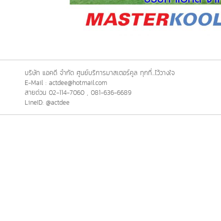
บริษัท แอคดี จำกัด ศูนย์บริการมาสเตอร์คูล ทุกที่...ไว้วางใจ
E-Mail : actdee@hotmail.com
สายด่วน 02-114-7060 , 081-636-6689
LineID: @actdee