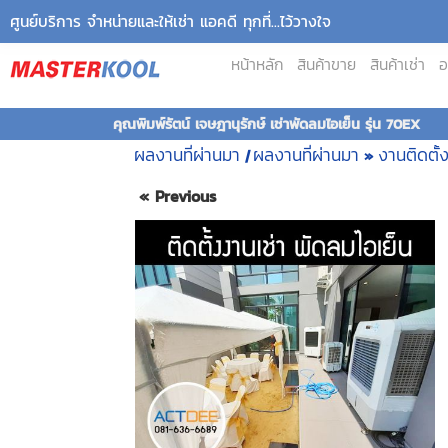
ศูนย์บริการ จำหน่ายและให้เช่า แอคดี ทุกที่...ไว้วางใจ
หน้าหลัก
สินค้าขาย
สินค้าเช่า
อ
คุณพิมพ์รัตน์ เจษฎานุรักษ์ เช่าพัดลมไอเย็น รุ่น 70EX
ผลงานที่ผ่านมา
ผลงานที่ผ่านมา
งานติดตั้
|
»
« Previous