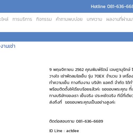
Hotline 081-636-668
ะไหล่
การบริการ
กิจกรรม
คำถามพบบ่อย
บทความ
ผลงานที่ผ่านม
งงานเช่า
9 พฤษจิกายน 2562 คุณพิมพ์รัตน์ เจษฎานุรักษ์ ได
วางใจ เช่าพัดลมไอเย็น รุ่น 70EX จำนวน 3 เครื่อง 
ทำความเย็น ทางทีมงาน บริษัท แอคดี จำกัด ได้ท
พร้อมติดตั้งให้เรียบร้อยแล้วค่ะ ขอขอบพระคุณ ที่่เ
ทางบริษัทของเรา เย็นจริง ประหยัดจริง ทีนี่ที่เดี
ส่งถึงที่ ขอขอบพระคุณเป็นอย่างสูงค่ะ
ติดต่อสอบถาม 081-636-6689
ID Line : actdee