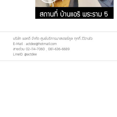
บริษัท แอคดี จำกัด ศูนย์บริการมาสเตอร์คูล ทุกที่...ไว้วางใจ
E-Mail : actdee@hotmail.com
สายด่วน 02-114-7060 , 081-636-6689
LineID: @actdee