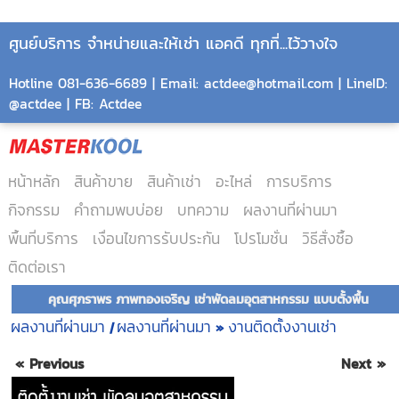
ศูนย์บริการ จำหน่ายและให้เช่า แอคดี ทุกที่...ไว้วางใจ
Hotline 081-636-6689 | Email: actdee@hotmail.com | LineID:
@actdee | FB: Actdee
หน้าหลัก
สินค้าขาย
สินค้าเช่า
อะไหล่
การบริการ
กิจกรรม
คำถามพบบ่อย
บทความ
ผลงานที่ผ่านมา
พื้นที่บริการ
เงื่อนไขการรับประกัน
โปรโมชั่น
วิธีสั่งซื้อ
ติดต่อเรา
คุณศุภราพร ภาพทองเจริญ เช่าพัดลมอุตสาหกรรม แบบตั้งพื้น
ผลงานที่ผ่านมา
ผลงานที่ผ่านมา
งานติดตั้งงานเช่า
|
»
« Previous
Next »