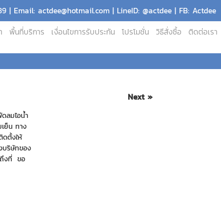
9 | Email: actdee@hotmail.com | LineID: @actdee | FB: Actdee
า
พื้นที่บริการ
เงื่อนไขการรับประกัน
โปรโมชั่น
วิธีสั่งซื้อ
ติดต่อเรา
Next »
พัดลมไอน้ำ
ามเย็น ทาง
ดตั้งให้
างบริษัทของ
งถึงที่ ขอ