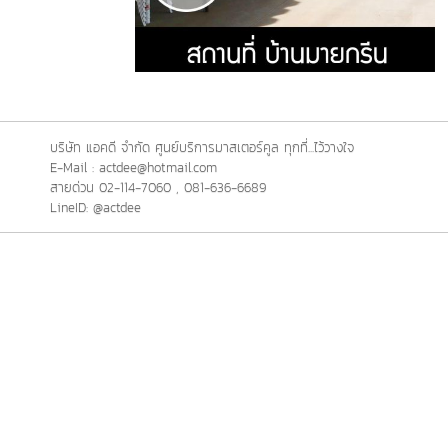
บริษัท แอคดี จำกัด ศูนย์บริการมาสเตอร์คูล ทุกที่...ไว้วางใจ
E-Mail : actdee@hotmail.com
สายด่วน 02-114-7060 , 081-636-6689
LineID: @actdee