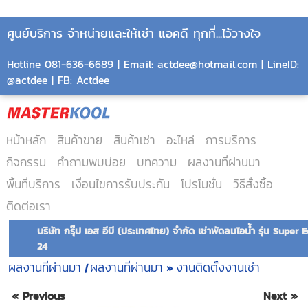
ศูนย์บริการ จำหน่ายและให้เช่า แอคดี ทุกที่...ไว้วางใจ
Hotline 081-636-6689 | Email: actdee@hotmail.com | LineID:
@actdee | FB: Actdee
หน้าหลัก
สินค้าขาย
สินค้าเช่า
อะไหล่
การบริการ
กิจกรรม
คำถามพบบ่อย
บทความ
ผลงานที่ผ่านมา
พื้นที่บริการ
เงื่อนไขการรับประกัน
โปรโมชั่น
วิธีสั่งซื้อ
ติดต่อเรา
บริษัท กรุ๊ป เอส อีบี (ประเทศไทย) จำกัด เช่าพัดลมไอน้ำ รุ่น Super 
24
ผลงานที่ผ่านมา
ผลงานที่ผ่านมา
งานติดตั้งงานเช่า
|
»
« Previous
Next »