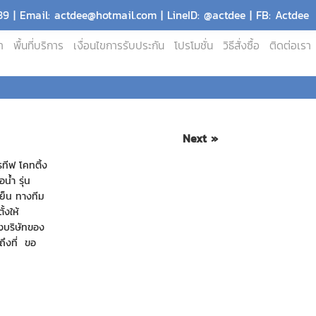
9 | Email: actdee@hotmail.com | LineID: @actdee | FB: Actdee
า
พื้นที่บริการ
เงื่อนไขการรับประกัน
โปรโมชั่น
วิธีสั่งซื้อ
ติดต่อเรา
Next »
ทีฟ โคทติ้ง
น้ำ รุ่น
เย็น ทางทีม
้งให้
างบริษัทของ
งถึงที่ ขอ