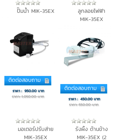
ปั๊มน้ำ MIK-35EX
ลูกลอยไฟฟ้า
MIK-35EX
ติดต่อสอบถาม
ติดต่อสอบถาม
ราคา :
950.00
บาท
ราคา: 1,050.00 บาท
ราคา :
450.00
บาท
ราคา: 550.00 บาท
มอเตอร์ปรับส่าย
รังผึ้ง ด้านข้าง
MIK-35EX
MIK-35EX (2