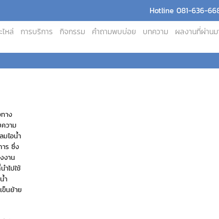
Hotline 081-636-668
ะไหล่
การบริการ
กิจกรรม
คำถามพบบ่อย
บทความ
ผลงานที่ผ่านม
งทาง
ับความ
ดลมไอน้ำ
าร ซึ่ง
โรงงาน
่นำไปใช้
น้ำ
เข็นย้าย