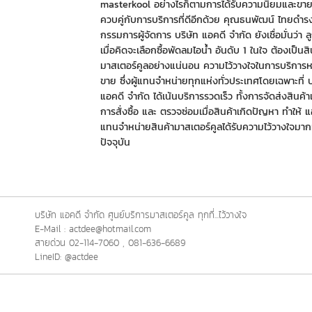
masterkool อย่างไรก็ตามการได้รับความนิยมและขาย
ควบคู่กับการบริการที่ดีอีกด้วย คุณธนพัฒน์ ไทยดำรง
กรรมการผู้จัดการ บริษัท แอคดี จำกัด ยังเชื่อมั่นว่า ลูก
เมื่อคิดจะเลือกซื้อพัดลมไอน้ำ อันดับ 1 ในใจ ต้องเป็นส
มาสเตอร์คูลอย่างแน่นอน ความไว้วางใจในการบริการ
ขาย ซึ่งผู้แทนจำหน่ายทุกแห่งทั่วประเทศโดยเฉพาะที่ บ
แอคดี จำกัด ได้เน้นบริการรวดเร็ว ทั้งการจัดส่งสินค้าเม
การสั่งซื้อ และ ตรวจซ่อมเมื่อสินค้าเกิดปัญหา ทำให้ แอ
แทนจำหน่ายสินค้ามาสเตอร์คูลได้รับความไว้วางใจมา
ปัจจุบัน
บริษัท แอคดี จำกัด ศูนย์บริการมาสเตอร์คูล ทุกที่...ไว้วางใจ
E-Mail : actdee@hotmail.com
สายด่วน 02-114-7060 , 081-636-6689
LineID: @actdee