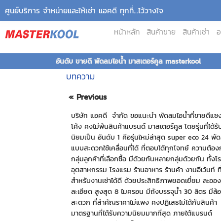
ศูนย์บริการ จำหน่ายและให้เช่า แอคดี ทุกที่...ไว้วางใจ
หน้าหลัก
สินค้าขาย
สินค้าเช่า
อ
อันดับ ขายดี พัดลมไอน้ำ มาสเตอร์คูล masterkool
บทความ
« Previous
บริษัท แอคดี จำกัด ขอแนะนำ พัดลมไอน้ำที่ขายดีแซ
โค้ง คงไม่พ้นสินค้าแบรนด์ มาสเตอร์คูล โดยรุ่นที่ได้ร
นิยมเป็น อันดับ 1 คือรุ่นใหม่ล่าสุด super eco 24 พั
แบบสะดวกใช้เคลื่อนที่ได้ ที่ตอบได้ทุกโจทย์ ความต้องก
กลุ่มลูกค้าที่เลือกซื้อ มีด้วยกันหลายกลุ่มด้วยกัน ทั้ง
อุตสาหกรรม โรงแรม ร้านอาหาร ร้านค้า งานอีเว้นท์ ที
สำหรับงานเช่าได้ดี ด้วยประสิทธิภาพยอดเยี่ยม ละออง
ละเอียด สูงสุด 8 ไมครอน มีถังบรรจุน้ำ 30 ลิตร มีล้อ
สะดวก ที่สำคัญราคาไม่แพง คงปฏิเสธไม่ได้กับสินค้า
มาตรฐานที่ได้รับความนิยมมากที่สุด ภายใต้แบรนด์