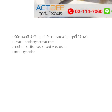
บริษัท แอคดี จำกัด ศูนย์บริการมาสเตอร์คูล ทุกที่...ไว้วางใจ
E-Mail : actdee@hotmail.com
สายด่วน 02-114-7060 , 081-636-6689
LineID: @actdee