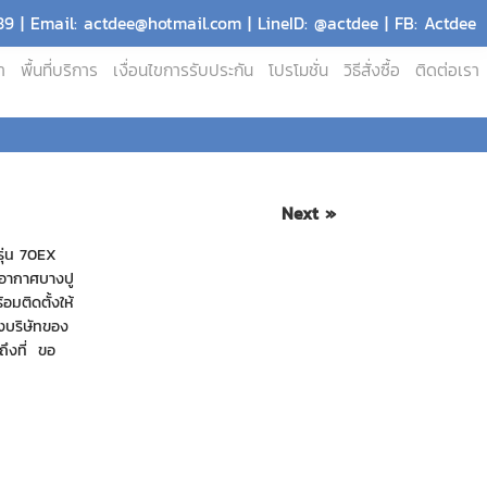
9 | Email: actdee@hotmail.com | LineID: @actdee | FB: Actdee
า
พื้นที่บริการ
เงื่อนไขการรับประกัน
โปรโมชั่น
วิธีสั่งซื้อ
ติดต่อเรา
Next »
รุ่น 70EX
ากอากาศบางปู
อมติดตั้งให้
างบริษัทของ
งถึงที่ ขอ