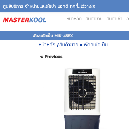
ศูนย์บริการ จำหน่ายและให้เช่า แอคดี ทุกที่...ไว้วางใจ
หน้าหลัก
สินค้าขาย
สินค้าเช่า
อ
พัดลมไอเย็น MIK-45EX
หน้าหลัก
สินค้าขาย
พัดลมไอเย็น
|
»
« Previous