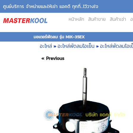
ศูนย์บริการ จำหน่ายและให้เช่า แอคดี ทุกที่...ไว้วางใจ
หน้าหลัก
สินค้าขาย
สินค้าเช่า
อ
มอเตอร์พัดลม รุ่น MIK-35EX
อะไหล่
อะไหล่พัดลมไอเย็น
อะไหล่พัดลมไอเ
»
»
« Previous