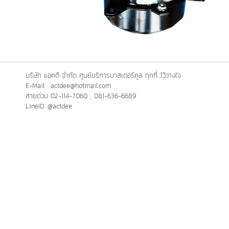
บริษัท แอคดี จำกัด ศูนย์บริการมาสเตอร์คูล ทุกที่...ไว้วางใจ
E-Mail : actdee@hotmail.com
สายด่วน 02-114-7060 , 081-636-6689
LineID: @actdee