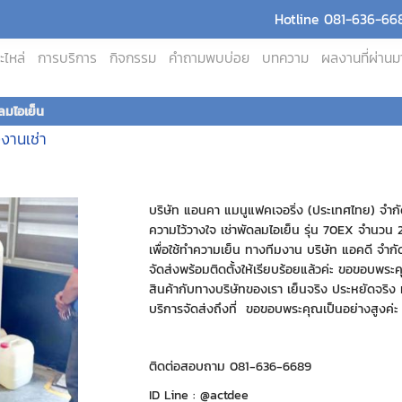
Hotline 081-636-668
ะไหล่
การบริการ
กิจกรรม
คำถามพบบ่อย
บทความ
ผลงานที่ผ่านม
ลมไอเย็น
งงานเช่า
บริษัท แอนคา แมนูแฟคเจอริ่ง (ประเทศไทย) จำกัด
ความไว้วางใจ เช่าพัดลมไอเย็น รุ่น 70EX จำนวน 2
เพื่อใช้ทำความเย็น ทางทีมงาน บริษัท แอคดี จำกั
จัดส่งพร้อมติดตั้งให้เรียบร้อยแล้วค่ะ ขอขอบพระคุณ
สินค้ากับทางบริษัทของเรา เย็นจริง ประหยัดจริง ทีน
บริการจัดส่งถึงที่ ขอขอบพระคุณเป็นอย่างสูงค่ะ
ติดต่อสอบถาม 081-636-6689
ID Line : @actdee