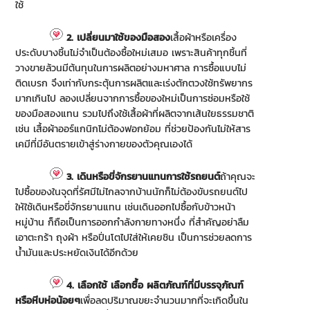
ใช้
2. เปลี่ยนมาใช้ของมือสอง
เสื้อผ้าหรือเครื่อง
ประดับบางชิ้นไม่จำเป็นต้องซื้อใหม่เสมอ เพราะสินค้าทุกชิ้นที่
วางขายล้วนมีต้นทุนในการผลิตอย่างมหาศาล การซื้อแบบไม่
ติดเบรก จึงเท่ากับกระตุ้นการผลิตและเร่งตักตวงใช้ทรัพยากร
มากเกินไป ลองเปลี่ยนจากการซื้อของใหม่เป็นการซ่อมหรือใช้
ของมือสองแทน รวมไปถึงใช้เสื้อผ้าที่ผลิตจากเส้นใยธรรมชาติ
เช่น เสื้อผ้าออร์แกนิกไม่ต้องฟอกย้อม ที่ช่วยป้องกันไม่ให้สาร
เคมีที่มีอันตรายเข้าสู่ร่างกายของตัวคุณเองได้
3. เดินหรือขี่จักรยานแทนการใช้รถยนต์
ถ้าคุณจะ
ไปซื้อของในจุดที่รัศมีไม่ไกลจากบ้านนักก็ไม่ต้องขับรถยนต์ไป
ให้ใช้เดินหรือขี่จักรยานแทน เช่นเดินออกไปซื้อกับข้าวหน้า
หมู่บ้าน ก็ถือเป็นการออกกำลังกายทางหนึ่ง ที่สำคัญอย่าลืม
เอาตะกร้า ถุงผ้า หรือปิ่นโตไปใส่ให้เคยชิน เป็นการช่วยลดการ
น้ำมันและประหยัดเงินได้อีกด้วย
4. เลือกใช้ เลือกซื้อ ผลิตภัณฑ์ที่มีบรรจุภัณฑ์
หรือหีบห่อน้อยๆ
เพื่อลดปริมาณขยะจำนวนมากที่จะเกิดขึ้นใน