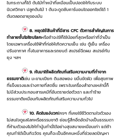
ในกระถางก็ได้ ต้นไม้ทำหน้าที่เหมือนเป็นปอดให้กับระบบ
นิเวศวิทยา ปลูกต้นไม้ 1 ต้นจะดูดซับคาร์บอนไดออกไซด์ได้ 1
ตันตลอดอายุของมัน
8. หยุดใช้สินค้าที่มีสาร CFC ตัวการสำคัญในการ
ทำลายชั้นโอโซนโลก
หรือถ้าจะใช้ก็ใช้น้อยที่สุดหรือเท่าที่จำเป็น
โดยเฉพาะเครื่องใช้ฟ้าที่ก่อให้เกิดความเย็น เช่น ตู้เย็น เครื่อง
ปรับอากาศ ทั้งในอาคารและรถยนต์ สเปรย์ฉีดผม สเปรย์กัน
ยุง ฯลฯ
9. หันมาใช้ผลิตภัณฑ์เสริมความงามที่ทำจาก
ธรรมชาติ
เช่น มะขามเปียก ดินสอพอง ขมิ้นขัดผิว เพื่อสุขภาพ
ที่แข็งแรงและร่างกายที่สดชื่น เพราะในเครื่องสำอางเหล่านี้ก็
ไม่มีส่วนประกอบสารเคมีที่อันตรายต่อตัวเรา และทำร้าย
ธรรมชาติเหมือนกับผลิตภัณฑ์เสริมความงามทั่วไป
10. คิดในแง่บวก
ใครๆ ที่เคยใช้ชีวิตตามใจตัวเอง
ไม่สนใจดูแลโลกหรือธรรมชาติ ย่อมรู้สึกอึดอัดบ้างเป็นธรรมดา
ที่ห้ามตัวเองไม่ให้ทำนู้นทำนี่ได้อย่างสุขสบายเหมือนเก่า แต่ถ้า
คุณทำได้เป็นกิจวัตร คุณก็จะเป็นอีกคนหนึ่งที่ช่วยลดปัญหา