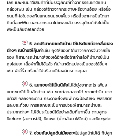
โลก และหันมาใช้สินค้าที่มีบรรจุภัณฑ์ทำจากธรรมชาติแทน
กล่องโฟม เช่น กล่องใส่ข้าวจากกระดาษหรือชานอ้อย หรือซื้อ
ขนมที่ห่อใบตองกินแทนขนมขบเคี้ยว หรือสั่งอาหารปิ่นโตมา
กินที่ออฟฟิศ นอกจากราคาไม่แพงแล้ว บรรจุภัณฑ์ยังไม่เป็น
พิษเป็นภัยต่อโลกด้วย
5. ลดปริมาณขยะในบ้าน ใช้ประโยชน์จากสิ่งของ
ต่างๆ ในบ้านให้คุ้มค่า
เช่น ถุงใส่ของที่ได้มาจากการจับจ่ายซื้อ
ของ ก็สามารถนำมาใส่ของได้อีกหรือถ้าเก่าแล้วก็นำมาใช้เป็น
ถุงใส่ขยะ เสื้อผ้าที่ไม่ใช้แล้ว ก็นำมาดัดแปลงเป็นของใช้อื่นๆ
เช่น ผ้าขี้ริ้ว หรือนำไปบริจาคให้องค์กรการกุศล
6. แยกขยะให้เป็นนิสัย
ไม่ได้ยุ่งยากอะไร เพียง
แยกขยะให้เป็นสัดส่วน เช่น ขยะย่อยสลายได้ ขวดแก้วใส ขวด
แก้วสี กล่องกระดาษ กระดาษสิ่งพิมพ์ กระป๋องโลหะ พลาสติก
และขยะทั่วไป การแยกขยะเป็นการช่วยให้สามารถนำขยะ
ประเภทต่างๆ ไปใช้ประโยชน์ได้อย่างเต็มที่มากขี้น ตามสูตร
Reduce (ลดการใช้), Reuse (นำกลับมาใช้ใหม่) และRecycle
7. ช่วยกันปลูกต้นไม้เยอะๆ
ไปปลูกป่าไม่ได้ ก็ปลูก