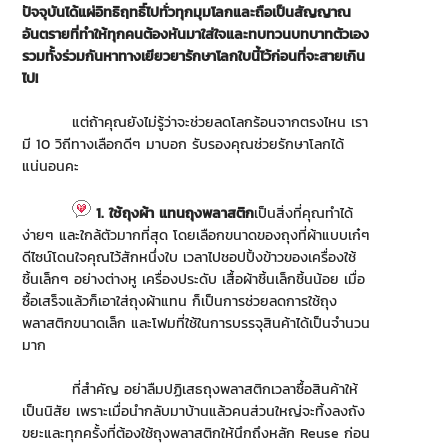
ปัจจุบันได้แผ่อิทธิฤทธิ์ไปทั่วทุกมุมโลกและถือเป็นสัญญาณ
อันตรายที่ทำให้ทุกคนต้องหันมาใส่ใจและทบทวนบทบาทตัวเอง
รวมทั้งร่วมกันหาทางเยียวยารักษาโลกใบนี้ไว้ก่อนที่จะสายเกิน
ไป!
แต่ถ้าคุณยังไม่รู้ว่าจะช่วยลดโลกร้อนจากตรงไหน เรา
มี 10 วิถีทางเลือกดีๆ มาบอก รับรองคุณช่วยรักษาโลกได้
แน่นอนคะ
1. ใช้ถุงผ้า แทนถุงพลาสติก
เป็นสิ่งที่คุณทำได้
ง่ายๆ และใกล้ตัวมากที่สุด โดยเลือกขนาดของถุงที่ผ้าแบบเก๋ๆ
ดีไซน์โดนใจคุณไว้สักหนึ่งใบ เวลาไปชอปปิ้งข้าวของเครื่องใช้
ชิ้นเล็กๆ อย่างต่างหู เครื่องประดับ เสื้อผ้าชิ้นเล็กชิ้นน้อย เมื่อ
ซื้อเสร็จแล้วก็เอาใส่ถุงผ้าแทน ก็เป็นการช่วยลดการใช้ถุง
พลาสติกขนาดเล็ก และโฟมที่ใช้ในการบรรจุสินค้าได้เป็นจำนวน
มาก
ที่สำคัญ อย่าลืมปฏิเสธถุงพลาสติกเวลาซื้อสินค้าให้
เป็นนิสัย เพราะเมื่อนำกลับมาบ้านแล้วคนส่วนใหญ่จะทิ้งลงถัง
ขยะและทุกครั้งที่ต้องใช้ถุงพลาสติกให้นึกถึงหลัก Reuse ก่อน