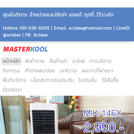
ศูนย์บริการ จำหน่ายและให้เช่า แอคดี ทุกที่...ไว้วางใจ
Hotline 081-636-6689 | Email: actdee@hotmail.com | LineID:
@actdee | FB: Actdee
หน้าหลัก
สินค้าขาย
สินค้าเช่า
อะไหล่
การบริการ
กิจกรรม
คำถามพบบ่อย
บทความ
ผลงานที่ผ่านมา
พื้นที่บริการ
เงื่อนไขการรับประกัน
โปรโมชั่น
วิธีสั่งซื้อ
ติดต่อเรา